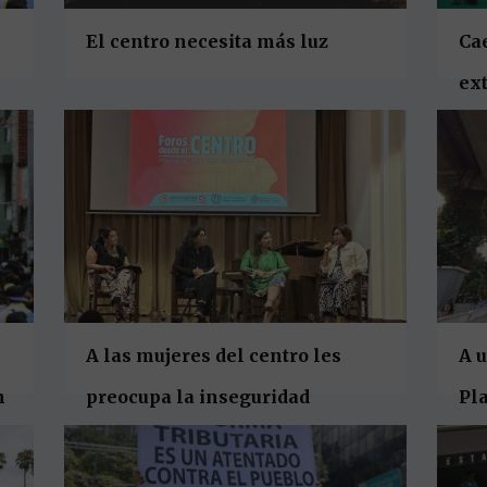
El centro necesita más luz
Cae
ext
Me
A las mujeres del centro les
A 
n
preocupa la inseguridad
Pl
all