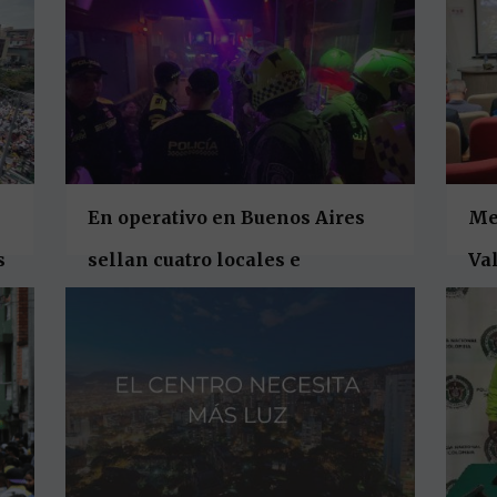
En operativo en Buenos Aires
Me
s
sellan cuatro locales e
Val
inmovilizan más de 50 motos
ele