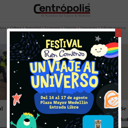
tura
Cultura
Seguridad
Economía
Opinión
Denuncias
Edición impresa
x
al
Así puede proteger su
Se 
WhatsApp y correos
hot