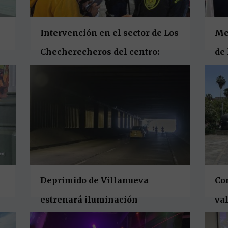
Intervención en el sector de Los
Me
Checherecheros del centro:
de
estos fueron los resultados
20
Deprimido de Villanueva
Con
estrenará iluminación
val
rev