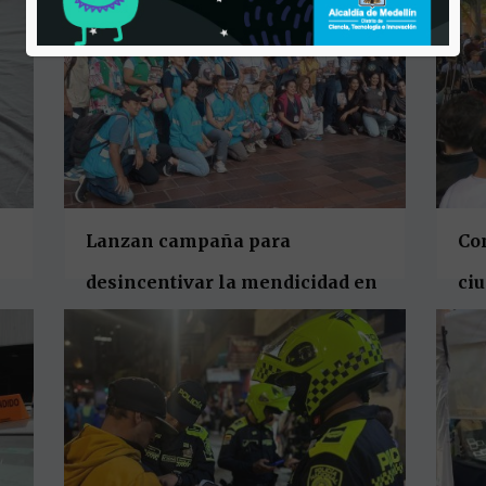
electrónicos de delitos
Fer
cibernéticos
Lanzan campaña para
Co
desincentivar la mendicidad en
ci
Medellín
ins