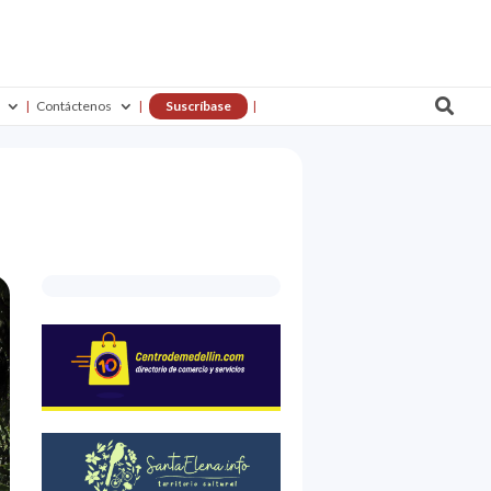

Contáctenos
Suscríbase