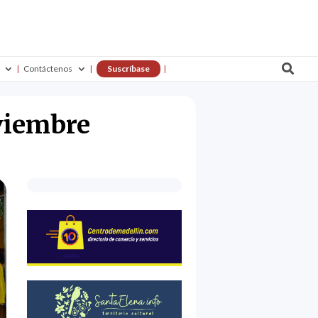

Contáctenos
Suscríbase
oviembre