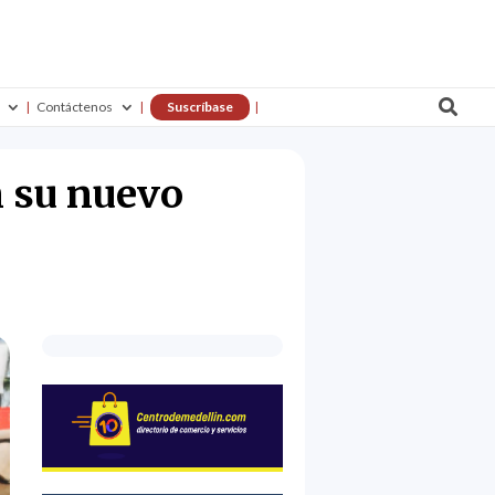

Contáctenos
Suscríbase
n su nuevo