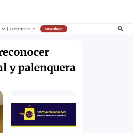

Contáctenos
Suscríbase
reconocer
al y palenquera