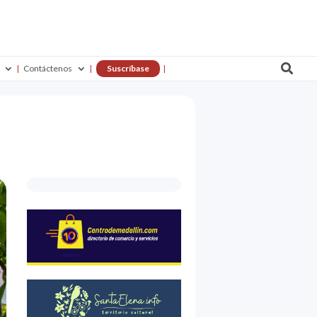

Contáctenos
Suscríbase