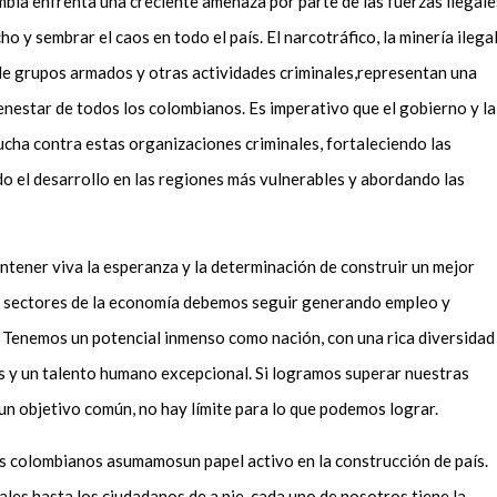
bia enfrenta una creciente amenaza por parte de las fuerzas ilegale
 y sembrar el caos en todo el país. El narcotráfico, la minería ilegal
de grupos armados y otras actividades criminales,representan una
ienestar de todos los colombianos. Es imperativo que el gobierno y la
lucha contra estas organizaciones criminales, fortaleciendo las
o el desarrollo en las regiones más vulnerables y abordando las
tener viva la esperanza y la determinación de construir un mejor
s sectores de la economía debemos seguir generando empleo y
 Tenemos un potencial inmenso como nación, con una rica diversidad
s y un talento humano excepcional. Si logramos superar nuestras
 un objetivo común, no hay límite para lo que podemos lograr.
los colombianos asumamosun papel activo en la construcción de país.
ales hasta los ciudadanos de a pie, cada uno de nosotros tiene la