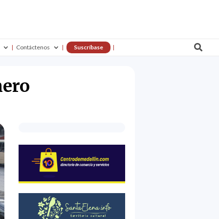

Contáctenos
Suscríbase
nero