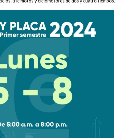
iclos, tricimotos y ciclomotores de dos y cuatro tiempos.