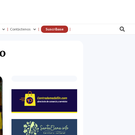

Contáctenos
Suscríbase
yo