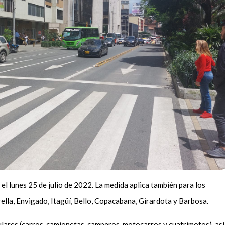
 el lunes 25 de julio de 2022. La medida aplica también para los
rella, Envigado, Itagüí, Bello, Copacabana, Girardota y Barbosa.
culares (carros, camionetas, camperos, motocarros y cuatrimotos), así