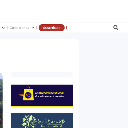

Contáctenos
Suscríbase
o