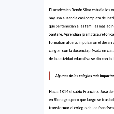
El académico Renán Silva estudia los or
hay una ausencia casi completa de insti
que pertenecía
n
a las familias más adi
Santafé.
Aprendían
gramática, retórica
formaban afuera
,
impulsaron el desarro
cargos
,
con la docenci
a privada en casa
de la actividad educativa se dio con la
Algunos de los colegios más importan
Hacia 1814 el sabio Francisco José de 
en Rionegro, pero que luego se traslad
transformar el colegio de los francisc