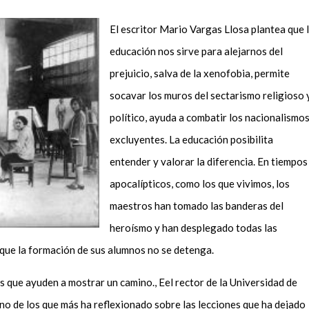
El escritor Mario Vargas Llosa plantea que 
educación no
s
sirve para alejarnos del
prejuicio, salva de
la
xenofobia, permite
socavar los muros del sectarismo religioso 
político, ayuda a combatir los nacionalismo
excluyentes. La educación posibilita
entender y valorar la diferencia. En tiempos
apocalípticos, como los que
vivimos
, los
maestros han tomado las banderas del
heroísmo y han desplegado todas las
que la formación de sus alumnos no se detenga.
res que ayuden a mostrar un camino
.
,
E
e
l rector de la Universidad de
uno de los que más ha reflexionado sobre las lecciones que ha dejado