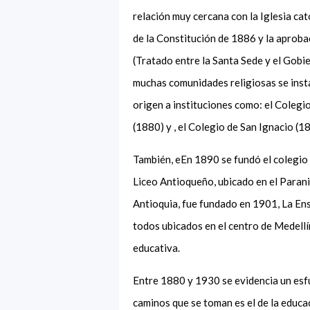
relación muy cercana con la Iglesia cat
de la Constitución de 1886 y la aprob
(Tratado entre la Santa Sede y el Gobi
muchas comunidades religiosas se inst
origen a instituciones como: el Colegi
(1880)
y
,
el Colegio de San Ignacio (1
También, e
E
n 1890 se fundó el colegio
Liceo Antioqueño, ubicado en el Parani
Antioquia
,
fue fundado en 1901, La Ens
todos
ubicados
en el centro
de Medellín
educativa
.
Entre 1880 y 1930 se evidencia un esf
caminos que se toman es el de la educ