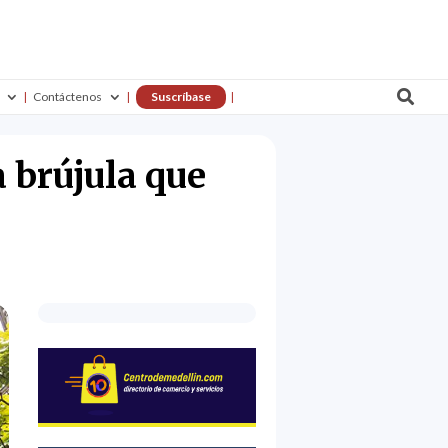

Contáctenos
Suscríbase
 brújula que