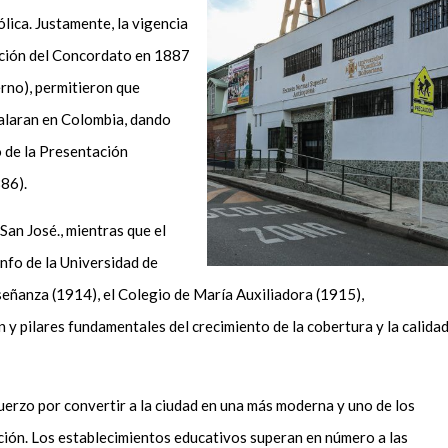
ólica
.
Justamente,
l
a vigencia
ación del Concordato en 1887
erno), permitieron que
alaran en Colombia, dando
o de la Presentación
886)
.
 San José
.
,
mientras que
el
nfo de la Universidad de
eñanza (1914), el Colegio de María Auxiliadora (1915),
 y pilares fundamentales del crecimiento de la cobertura y la calida
uerzo por convertir a la ciudad en una más moderna y
u
no de los
ación. Los establecimientos educativos superan
en número
a las