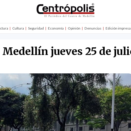
uctura
Cultura
Seguridad
Economía
Opinión
Denuncias
Edición impresa
 Medellín jueves 25 de jul