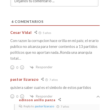
6
COMENTARIOS
Cesar Vidal
5 años
Con razon la corrupcion hace orilla en mi pais; el erario
publico no alcanza para tener contentos a 13 partidos
politicos que no aportan nada..Ronda una anarquia
total…
Responder
0
pastor lizarazo
7 años
quisiera saber cual es el simbolo de estos partidos
Responder
0
edinson anillo panza
Reply to
pastor lizarazo
7 años