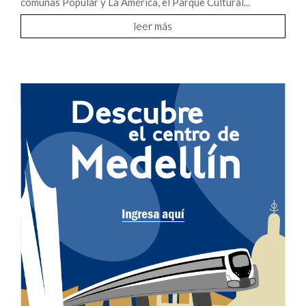
comunas Popular y La América, el Parque Cultural...
leer más