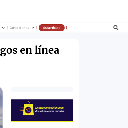

Contáctenos
Suscríbase
gos en línea