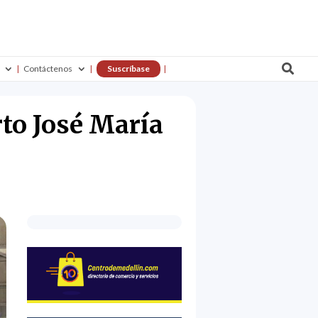

Contáctenos
Suscríbase
rto José María