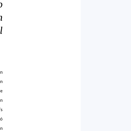
o
n
l
un
un
de
en
’s
mó
en