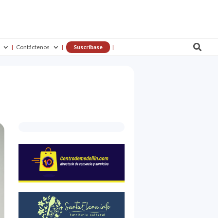

Contáctenos
Suscríbase