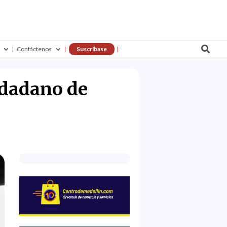

Contáctenos
Suscríbase
udadano de