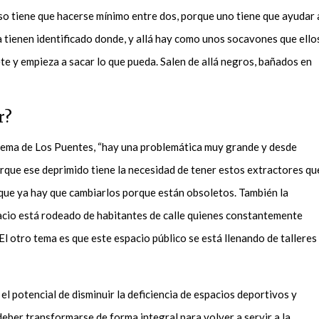
“Eso tiene que hacerse mínimo entre dos, porque uno tiene que ayudar 
 ya tienen identificado donde, y allá hay como unos socavones que ello
e y empieza a sacar lo que pueda. Salen de allá negros, bañados en
or?
blema de Los Puentes, “hay una problemática muy grande y desde
rque ese deprimido tiene la necesidad de tener estos extractores qu
ue ya hay que cambiarlos porque están obsoletos. También la
acio está rodeado de habitantes de calle quienes constantemente
El otro tema es que este espacio público se está llenando de talleres
e el potencial de disminuir la deficiencia de espacios deportivos y
deber transformarse de forma integral para volver a servir a la