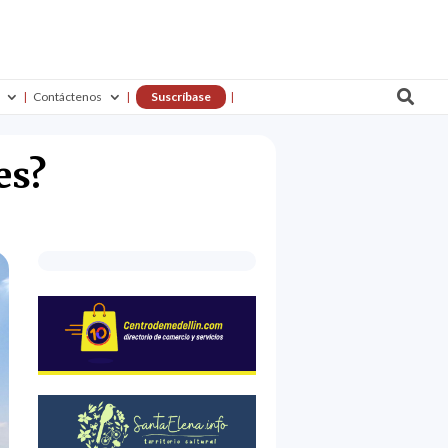

Contáctenos
Suscríbase
es?