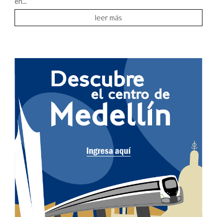
en...
leer más