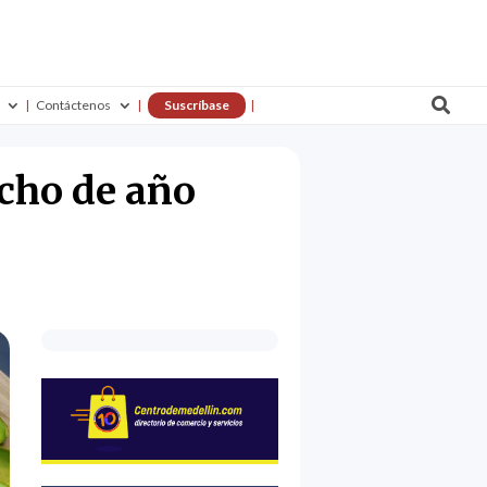

Contáctenos
Suscríbase
cho de año