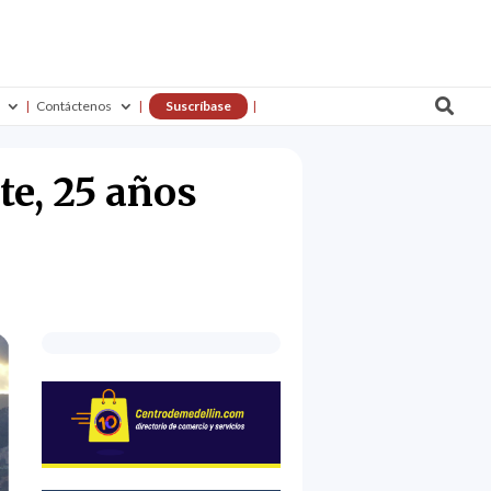

Contáctenos
Suscríbase
te, 25 años