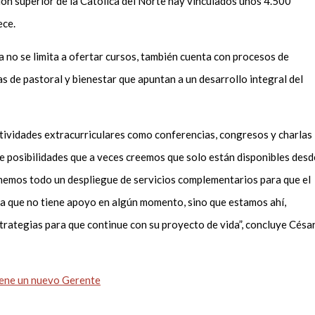
ión superior de la Católica del Norte hay vinculados unos 4.500
ece.
a no se limita a ofertar cursos, también cuenta con procesos de
de pastoral y bienestar que apuntan a un desarrollo integral del
tividades extracurriculares como conferencias, congresos y charlas
 de posibilidades que a veces creemos que solo están disponibles desd
enemos todo un despliegue de servicios complementarios para que el
nta que no tiene apoyo en algún momento, sino que estamos ahí,
rategias para que continue con su proyecto de vida”, concluye Césa
tiene un nuevo Gerente