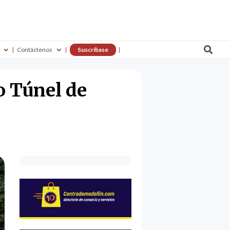

Contáctenos
Suscríbase
o Túnel de