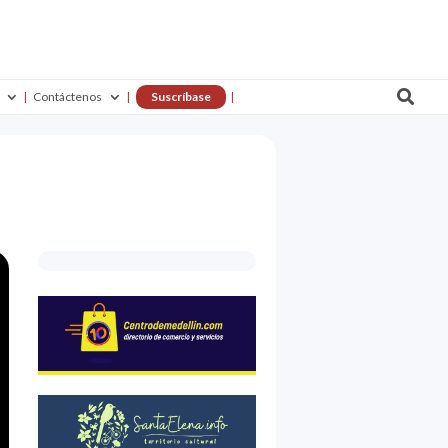

Contáctenos
Suscríbase