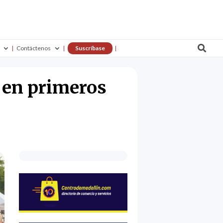

Contáctenos
Suscríbase
 en primeros