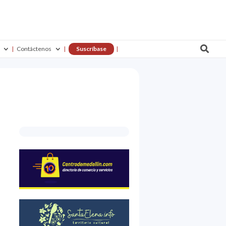

Contáctenos
Suscríbase