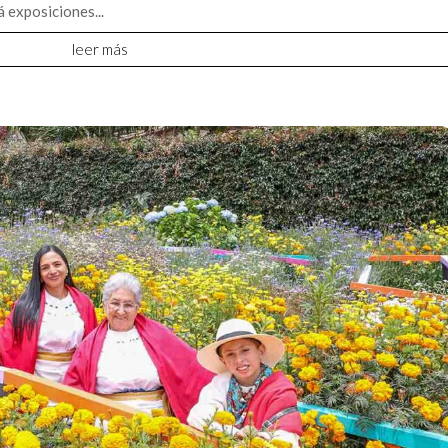
á exposiciones...
leer más