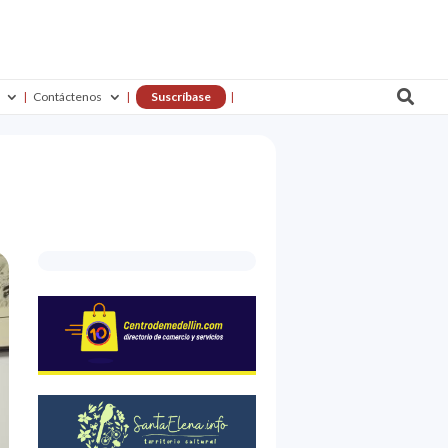

Contáctenos
Suscríbase