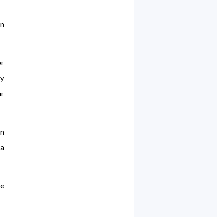
on
or
 y
ar
en
la
de