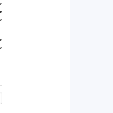
ar
to
 a
un
ma