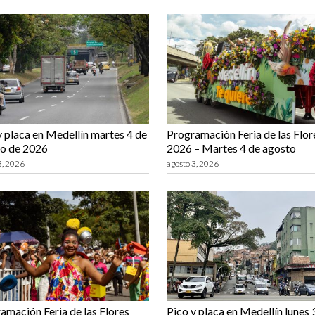
y placa en Medellín martes 4 de
Programación Feria de las Flor
o de 2026
2026 – Martes 4 de agosto
3, 2026
agosto 3, 2026
amación Feria de las Flores
Pico y placa en Medellín lunes 