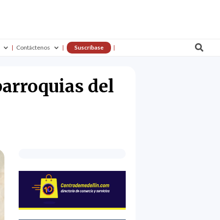

Contáctenos
Suscríbase
arroquias del