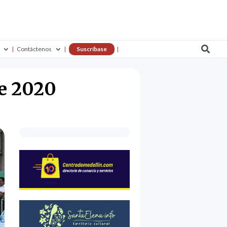

Contáctenos
Suscríbase
re 2020