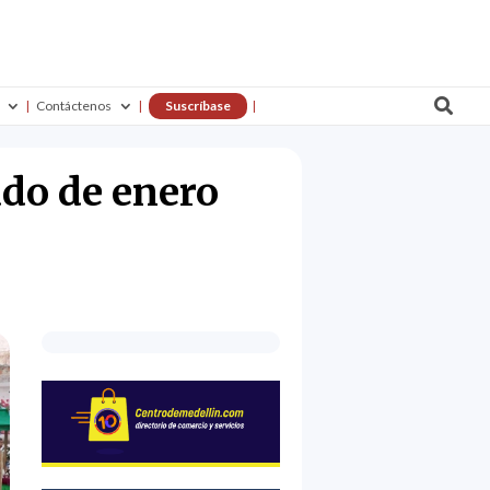

Contáctenos
Suscríbase
ado de enero