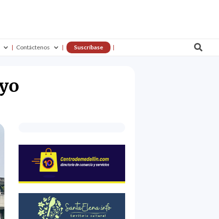

Contáctenos
Suscríbase
ayo