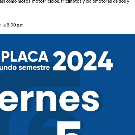
sí como motos, mototriciclos, tricimotos y ciclomotores de dos y
. a 8:00 p.m.