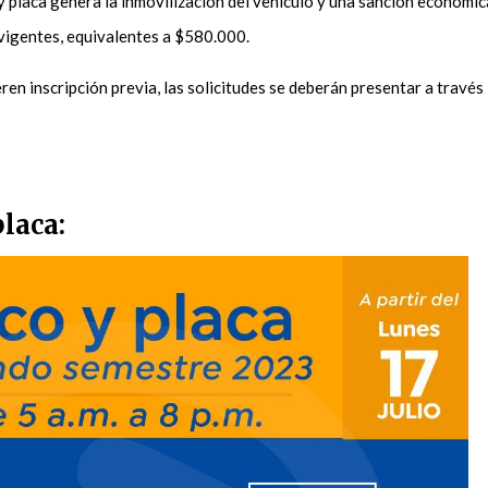
 y placa genera la inmovilización del vehículo y una sanción económic
 vigentes, equivalentes a $580.000.
ren inscripción previa, las solicitudes se deberán presentar a través
placa: