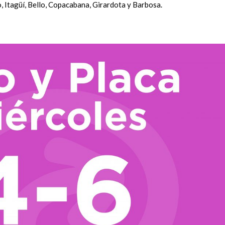
o, Itagüí, Bello, Copacabana, Girardota y Barbosa.