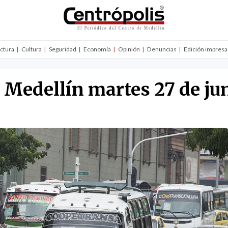
uctura
Cultura
Seguridad
Economía
Opinión
Denuncias
Edición impresa
n Medellín martes 27 de ju