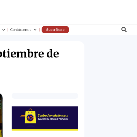

Contáctenos
Suscríbase
ptiembre de