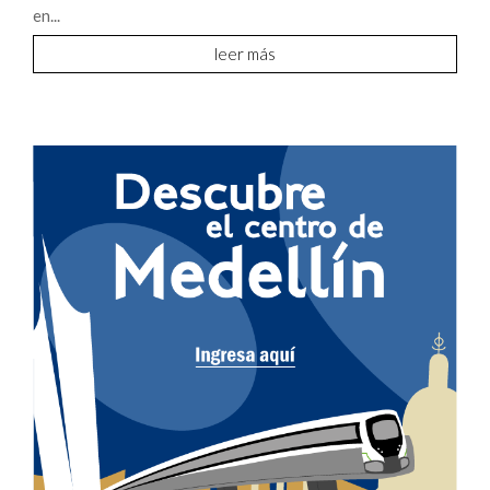
en...
leer más