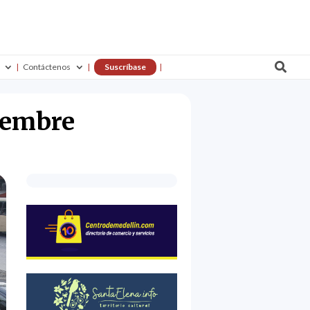

Contáctenos
Suscríbase
viembre