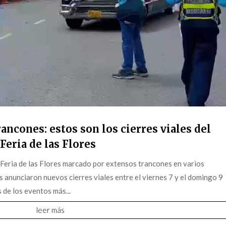
ancones: estos son los cierres viales del
Feria de las Flores
 Feria de las Flores marcado por extensos trancones en varios
s anunciaron nuevos cierres viales entre el viernes 7 y el domingo 9
 de los eventos más...
leer más