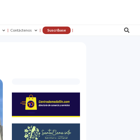

Contáctenos
Suscríbase