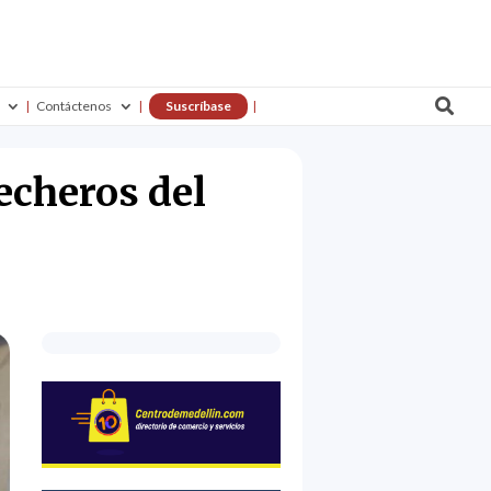

Contáctenos
Suscríbase
echeros del