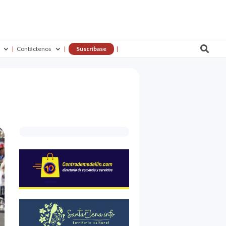

Contáctenos
Suscríbase