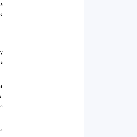
la
ue
 y
la
as
s;
la
te