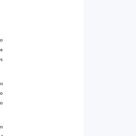
to
de
es
su
ro
to
ón