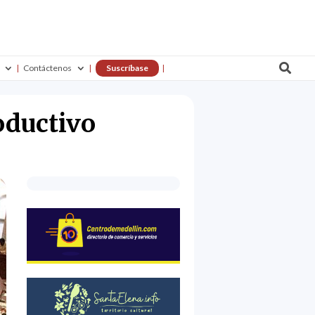

Contáctenos
Suscríbase
oductivo