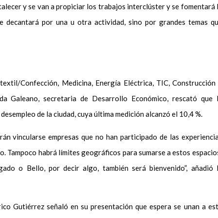
rtalecer y se van a propiciar los trabajos interclúster y se fomentará 
se decantará por una u otra actividad, sino por grandes temas q
textil/Confección, Medicina, Energía Eléctrica, TIC, Construcción
a Galeano, secretaria de Desarrollo Económico, rescató que 
 desempleo de la ciudad, cuya última medición alcanzó el 10,4 %.
drán vincularse empresas que no han participado de las experienci
to. Tampoco habrá límites geográficos para sumarse a estos espacio
gado o Bello, por decir algo, también será bienvenido”, añadió 
erico Gutiérrez señaló en su presentación que espera se unan a es