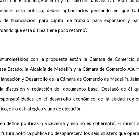
sterio de Economía, Fomento y Turismo del país austral. “Esta ciud
elante esta política, deben optimizarlos pensando en que to
s de financiación: para capital de trabajo, para expansión y pa
rdando que esta última tiene poco retorno”.
comprometidos con la propuesta están la Cámara de Comercio 
esa Estado, la Alcaldía de Medellín y la Cámara de Comercio Abur
 Planeación y Desarrollo de la Cámara de Comercio de Medellín, Jai
 la discusión y redacción del documento base. Destacó de él q
responsabilidades en el desarrollo económico de la ciudad regió
ico, otro estratégico y uno de ejecución.
n define políticas o viceversa y eso no es coherente”. El directi
 futura política pública no desaparecerá los seis clústers que oper