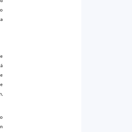
ad
do
ra
de
rá
me
ue
n,
vo
an