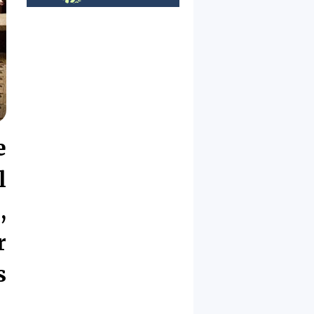
e
l
,
r
s