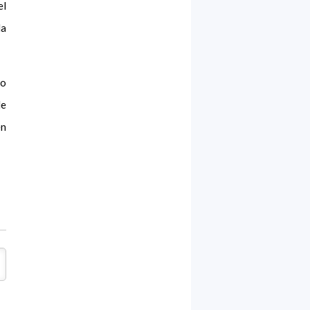
el
la
lo
de
en