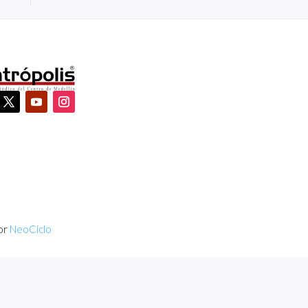
or
NeoCiclo