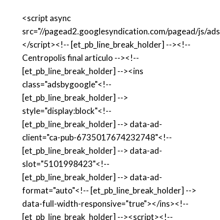
<script async
src="//pagead2.googlesyndication.com/pagead/js/ads
</script><!-- [et_pb_line_break_holder] --><!--
Centropolis final articulo --><!--
[et_pb_line_break_holder] --><ins
class="adsbygoogle"<!--
[et_pb_line_break_holder] -->
style="display:block"<!--
[et_pb_line_break_holder] --> data-ad-
client="ca-pub-6735017674232748"<!--
[et_pb_line_break_holder] --> data-ad-
slot="5101998423"<!--
[et_pb_line_break_holder] --> data-ad-
format="auto"<!-- [et_pb_line_break_holder] -->
data-full-width-responsive="true"></ins><!--
[et_pb_line_break_holder] --><script><!--