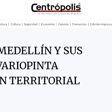
uctura
Cultura
Seguridad
Economía
Opinión
Denuncias
Edición impresa
MEDELLÍN Y SUS
VARIOPINTA
N TERRITORIAL