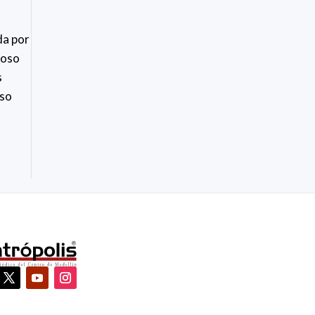
da por
ioso
s
eso