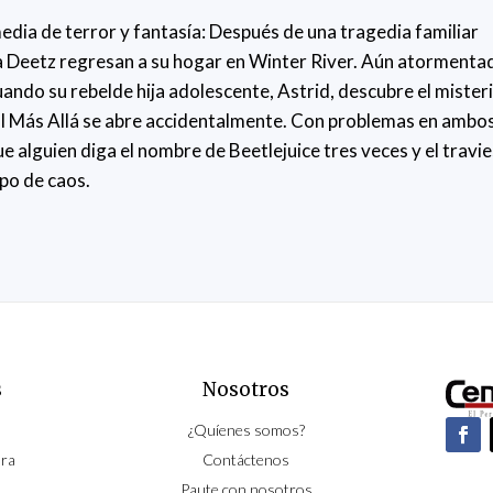
edia de terror y fantasía: Después de una tragedia familiar
ia Deetz regresan a su hogar en Winter River. Aún atormenta
cuando su rebelde hija adolescente, Astrid, descubre el mister
l al Más Allá se abre accidentalmente. Con problemas en ambo
e alguien diga el nombre de Beetlejuice tres veces y el travi
po de caos.
s
Nosotros
¿Quíenes somos?
ura
Contáctenos
Paute con nosotros