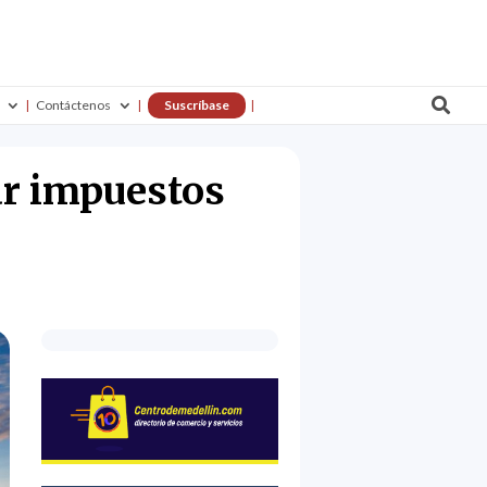

Contáctenos
Suscríbase
ar impuestos