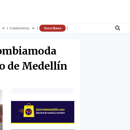

Contáctenos
Suscríbase
olombiamoda
o de Medellín