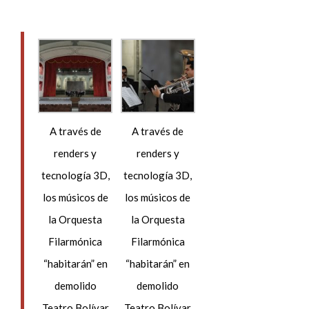
A través de
A través de
renders y
renders y
tecnología 3D,
tecnología 3D,
los músicos de
los músicos de
la Orquesta
la Orquesta
Filarmónica
Filarmónica
“habitarán” en
“habitarán” en
demolido
demolido
Teatro Bolívar
Teatro Bolívar